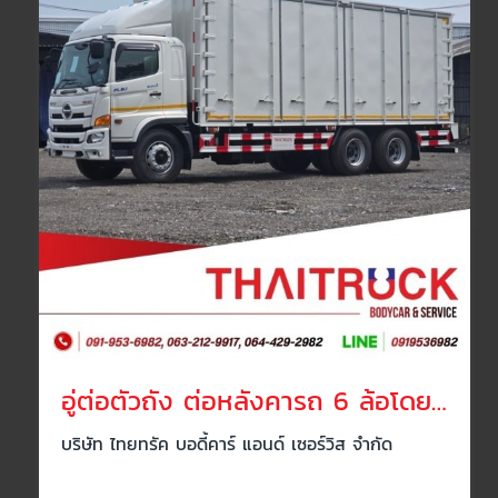
อู่ต่อตัวถัง ต่อหลังคารถ 6 ล้อโดยสาร สมุทรสาคร
บริษัท ไทยทรัค บอดี้คาร์ แอนด์ เซอร์วิส จำกัด