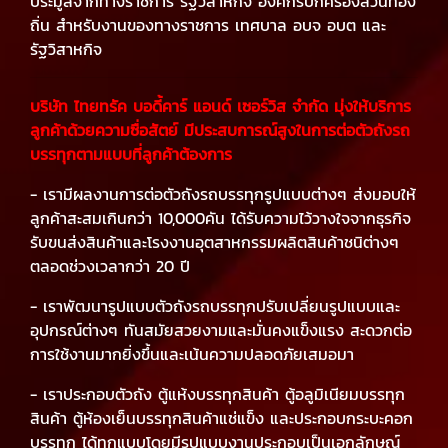
ประมูลจากทางราชการ รัฐวิสาหกิจ องค์กรปกครองส่วนท้อง
ถิ่น สำหรับงานของทางราชการ เทศบาล อบจ อบต และ
รัฐวิสาหกิจ
บริษัท ไทยทรัค บอดี้คาร์ แอนด์ เซอร์วิส จำกัด มุ่งให้บริการ
ลูกค้าด้วยความซื่อสัตย์ มีประสบการณ์สูงในการต่อตัวถังรถ
บรรทุกตามแบบที่ลูกค้าต้องการ
- เรามีผลงานการต่อตัวถังรถบรรทุกรูปแบบต่างๆ ส่งมอบให้
ลูกค้าสะสมเกินกว่า 10,000คัน ได้รับความไว้วางใจจากธุรกิจ
รับขนส่งสินค้าและโรงงานอุตสาหกรรมผลิตสินค้าชนิต่างๆ
ตลอดช่วงเวลากว่า 20 ปี
- เราพัฒนารูปแบบตัวถังรถบรรทุกปรับเปลี่ยนรูปแบบและ
อุปกรณ์ต่างๆ ทันสมัยสวยงามและมั่นคงแข็งแรง สะดวกต่อ
การใช้งานมากยิ่งขึ้นและเน้นความปลอดภัยเสมอมา
- เราประกอบตัวถัง ตู้แห้งบรรทุกสินค้า ตู้อลูมิเนียมบรรทุก
สินค้า ตู้ห้องเย็นบรรทุกสินค้าแช่แข็ง และประกอบกระบะคอก
บรรทุก ได้ทุกแบบโดยมีรูปแบบงานประกอบเป็นเอกลักษณ์