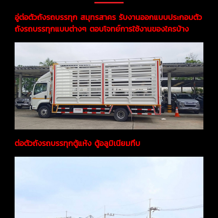
อู่ต่อตัวถังรถบรรทุก สมุทรสาคร รับงานออกแบบประกอบตัว
ถังรถบรรทุกแบบต่างๆ ตอบโจทย์การใช้งานของใครบ้าง
ต่อตัวถังรถบรรทุกตู้แห้ง ตู้อลูมิเนียมทึบ