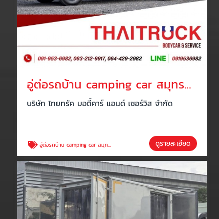
อู่ต่อรถบ้าน camping car สมุทรสาคร
บริษัท ไทยทรัค บอดี้คาร์ แอนด์ เซอร์วิส จำกัด
ดูรายละเอียด
อู่ต่อรถบ้าน camping car สมุทรสาคร