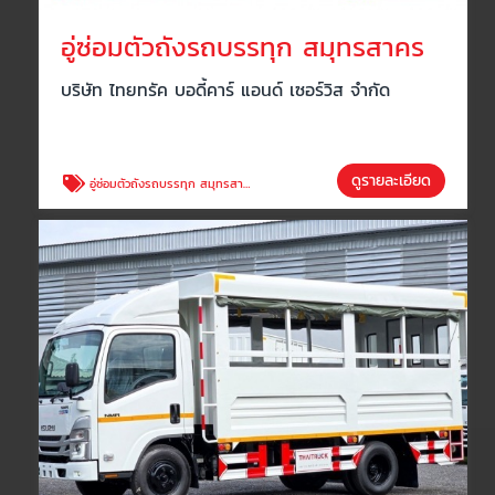
อู่ซ่อมตัวถังรถบรรทุก สมุทรสาคร
บริษัท ไทยทรัค บอดี้คาร์ แอนด์ เซอร์วิส จำกัด
ดูรายละเอียด
อู่ซ่อมตัวถังรถบรรทุก สมุทรสาคร