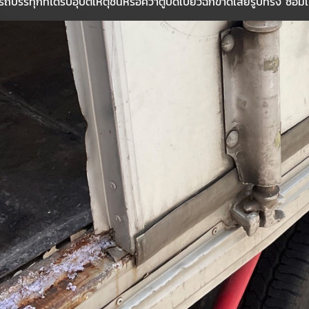
รถบรรทุกที่ได้รับอุบัติเหตุชนหรือคว่ำตู้บิดเบี้ยวฉีกขาดเสียรูปทรง ซ่